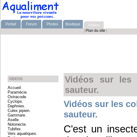
Portail
Forum
Photos
Boutique
Vidéos
|
Plan du site
|
Vidéos sur les
VIDEOS
sauteur.
Accueil.
Paramécie.
Ostracode.
Vidéos sur les co
Cyclops.
Daphnies.
Culex pipien.
sauteur.
Gammare.
Aselle.
Notonecte.
C'est un insect
Tubifex.
Vers aquatiques.