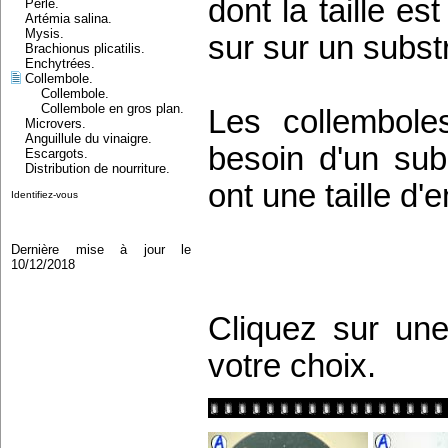
dont la taille es
Perle.
Artémia salina.
Mysis.
sur sur un subst
Brachionus plicatilis.
Enchytrées.
Collembole.
Collembole.
Collembole en gros plan.
Les collemboles
Microvers.
Anguillule du vinaigre.
besoin d'un subs
Escargots.
Distribution de nourriture.
ont une taille d'
Identifiez-vous
Dernière mise à jour le
10/12/2018
Cliquez sur une
votre choix.