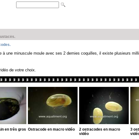
rustacés.
codes.
 à une minuscule moule avec ses 2 demies coquilles, il existe plusieurs mill
vidéo de votre choix.
in en très gros
Ostracode en macro vidéo
2 ostracodes en macro
3 os
vidéo
vidé