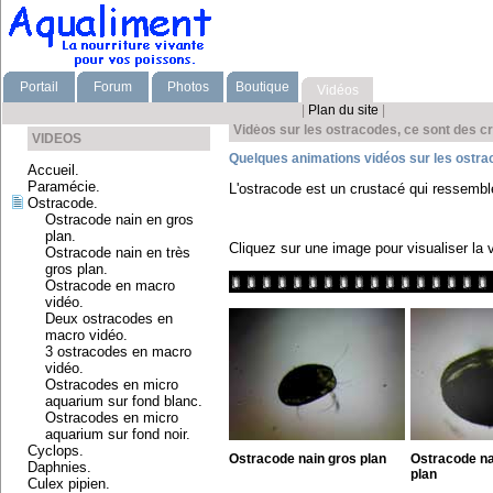
Portail
Forum
Photos
Boutique
Vidéos
|
Plan du site
|
Vidéos sur les ostracodes, ce sont des c
VIDEOS
Quelques animations vidéos sur les ostra
Accueil.
Paramécie.
L'ostracode est un crustacé qui ressemble
Ostracode.
Ostracode nain en gros
plan.
Cliquez sur une image pour visualiser la 
Ostracode nain en très
gros plan.
Ostracode en macro
vidéo.
Deux ostracodes en
macro vidéo.
3 ostracodes en macro
vidéo.
Ostracodes en micro
aquarium sur fond blanc.
Ostracodes en micro
aquarium sur fond noir.
Cyclops.
Ostracode nain gros plan
Ostracode na
Daphnies.
plan
Culex pipien.