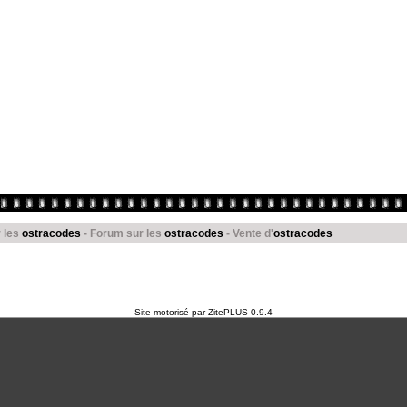
r les
ostracodes
- Forum sur les
ostracodes
- Vente d'
ostracodes
Site motorisé par
ZitePLUS 0.9.4