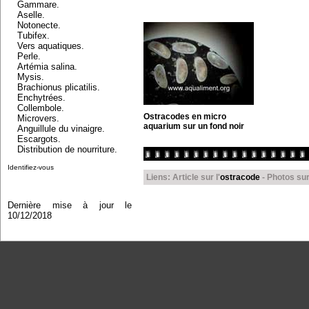
Gammare.
Aselle.
Notonecte.
Tubifex.
Vers aquatiques.
Perle.
Artémia salina.
Mysis.
Brachionus plicatilis.
Enchytrées.
Collembole.
Ostracodes en micro
Microvers.
aquarium sur un fond noir
Anguillule du vinaigre.
Escargots.
Distribution de nourriture.
Identifiez-vous
Liens: Article sur l'
ostracode
- Photos su
Dernière mise à jour le
10/12/2018