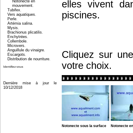
Notonecte en
elles vivent da
mouvement.
Tubifex.
piscines.
Vers aquatiques.
Perle.
Artémia salina.
Mysis.
Brachionus plicatilis.
Enchytrées.
Collembole.
Microvers.
Anguillule du vinaigre.
Cliquez sur une
Escargots.
Distribution de nourriture.
votre choix.
Identifiez-vous
Dernière mise à jour le
10/12/2018
Notonecte sous la surface
Notonecte e