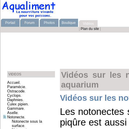
Portail
Forum
Photos
Boutique
Vidéos
|
Plan du site
|
Vidéos sur les 
VIDEOS
aquarium
Accueil.
Paramécie.
Ostracode.
Vidéos sur les no
Cyclops.
Daphnies.
Culex pipien.
Gammare.
Les notonectes s
Aselle.
Notonecte.
piqûre est aussi
Notonecte sous la
surface.