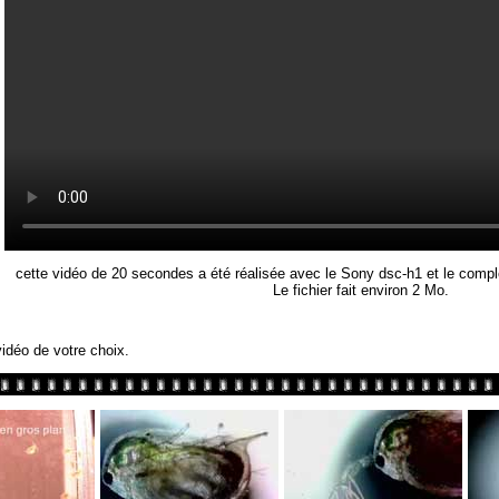
cette vidéo de 20 secondes a été réalisée avec le Sony dsc-h1 et le com
Le fichier fait environ 2 Mo.
vidéo de votre choix.