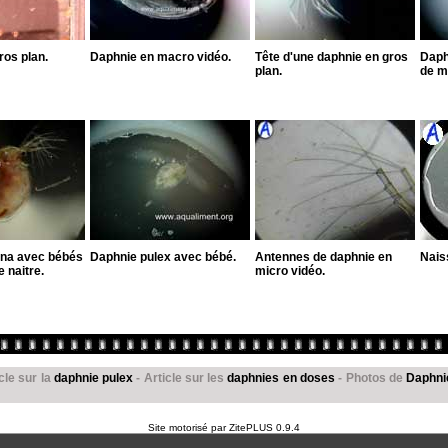
ros plan.
Daphnie en macro vidéo.
Tête d'une daphnie en gros
Daph
plan.
de m
na avec bébés
Daphnie pulex avec bébé.
Antennes de daphnie en
Nais
e naitre.
micro vidéo.
cle sur la
daphnie pulex
- Article sur les
daphnies en doses
- Photos de
Daphni
Site motorisé par
ZitePLUS 0.9.4