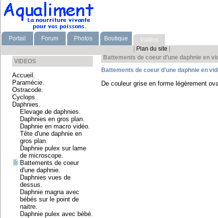
Portail
Forum
Photos
Boutique
Vidéos
|
Plan du site
|
Battements de coeur d'une daphnie en vi
VIDEOS
Battements de coeur d'une daphnie en vid
Accueil.
Paramécie.
De couleur grise en forme légèrement oval
Ostracode.
Cyclops.
Daphnies.
Elevage de daphnies.
Daphnies en gros plan.
Daphnie en macro vidéo.
Tête d'une daphnie en
gros plan.
Daphnie pulex sur lame
de microscope.
Battements de coeur
d'une daphnie.
Daphnies vues de
dessus.
Daphnie magna avec
bébés sur le point de
naitre.
Daphnie pulex avec bébé.