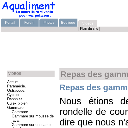
Portail
Forum
Photos
Boutique
Vidéos
|
Plan du site
|
Repas des gamma
VIDEOS
Accueil.
Repas des gammar
Paramécie.
Ostracode.
Cyclops.
Nous étions d
Daphnies.
Culex pipien.
Gammare.
rondelle de cour
Gammare.
Gammare sur mousse de
dire que nous n'
java.
Gammare sur une lame